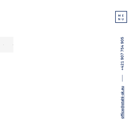
ME
NU
+421 907 754 905
office@stahl-sk.eu