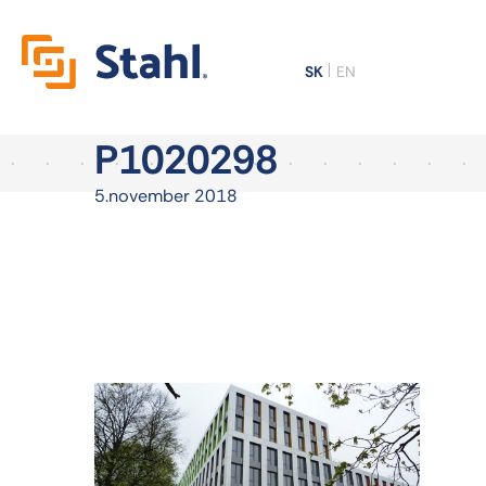
SK
EN
P1020298
5.november 2018