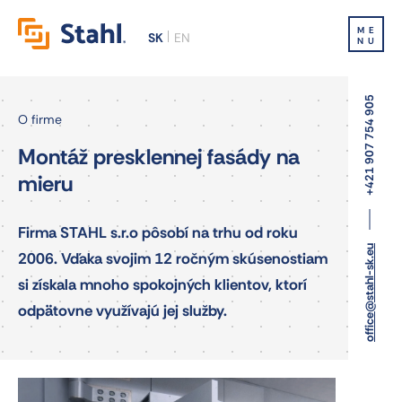
ME
SK
EN
NU
+421 907 754 905
O firme
Montáž presklennej fasády na
mieru
Firma STAHL s.r.o pôsobí na trhu od roku
office@stahl-sk.eu
2006. Vďaka svojim 12 ročným skúsenostiam
si získala mnoho spokojných klientov, ktorí
odpätovne využívajú jej služby.