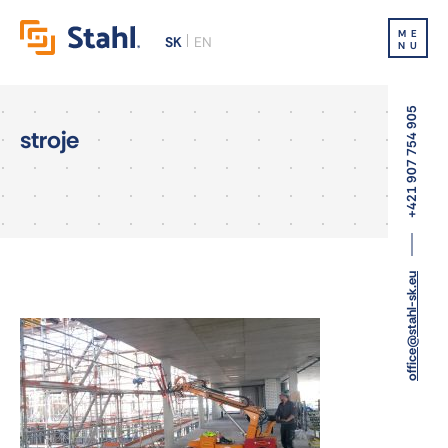
ME
SK
EN
NU
+421 907 754 905
stroje
office@stahl-sk.eu