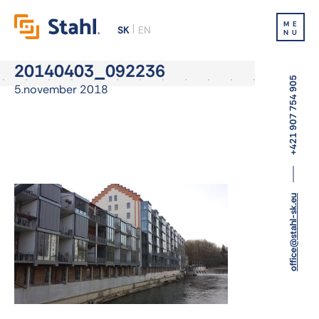
ME
SK
EN
NU
20140403_092236
+421 907 754 905
5.november 2018
office@stahl-sk.eu