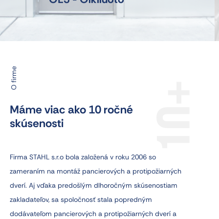
OL3 - Olkiluoto
O firme
10
Máme viac ako 10 ročné
skúsenosti
Firma STAHL s.r.o bola založená v roku 2006 so
zameraním na montáž pancierových a protipožiarných
dverí. Aj vďaka predošlým dlhoročným skúsenostiam
zakladateľov, sa spoločnosť stala popredným
dodávateľom pancierových a protipožiarných dverí a